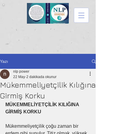
Yazı
nlp power
22 May
2 dakikada okunur
Mükemmeliyetçilik Kılığına
Girmiş Korku
MÜKEMMELİYETÇİLİK KILIĞINA 
GİRMİŞ KORKU
Mükemmeliyetçilik çoğu zaman bir 
erdem gibi sunulur. Titiz olmak, yüksek 