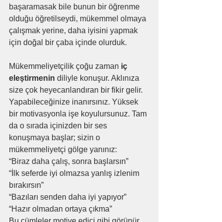
başaramasak bile bunun bir öğrenme 
olduğu öğretilseydi, mükemmel olmaya 
çalışmak yerine, daha iyisini yapmak 
için doğal bir çaba içinde olurduk.
Mükemmeliyetçilik çoğu zaman 
iç 
eleştirmenin
 diliyle konuşur. Aklınıza 
size çok heyecanlandıran bir fikir gelir. 
Yapabileceğinize inanırsınız. Yüksek 
bir motivasyonla işe koyulursunuz. Tam 
da o sırada içinizden bir ses 
konuşmaya başlar; sizin o 
mükemmeliyetçi gölge yanınız:
“Biraz daha çalış, sonra başlarsın”
“İlk seferde iyi olmazsa yanlış izlenim 
bırakırsın”
“Bazıları senden daha iyi yapıyor”
“Hazır olmadan ortaya çıkma”
Bu cümleler motive edici gibi görünür 